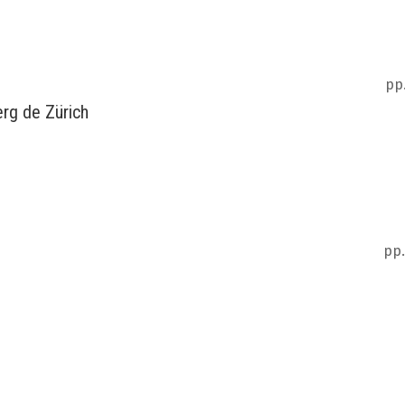
pp
erg de Zürich
pp.