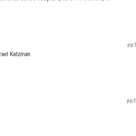
pp.
srael Katzman
pp.1