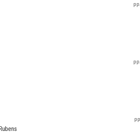
pp
pp
pp
e Rubens