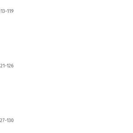
113-119
121-126
127-130