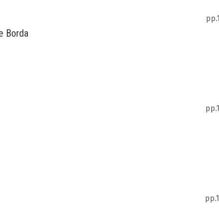
pp.
de Borda
pp.
pp.