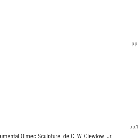
pp.
pp.
numental Olmec Sculpture, de C. W. Clewlow, Jr.