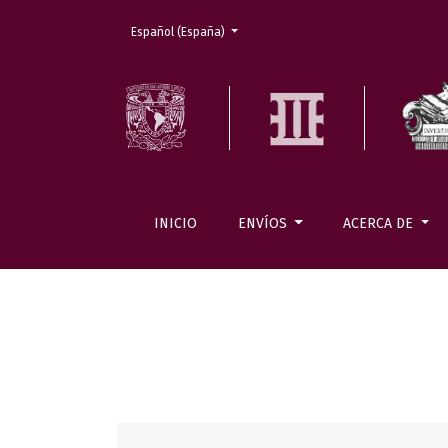
Cambiar el idioma. El actual es:
Español (España)
INICIO
ENVÍOS
ACERCA DE