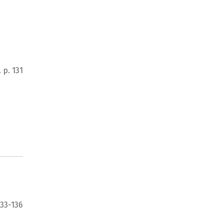
 p. 131
133-136