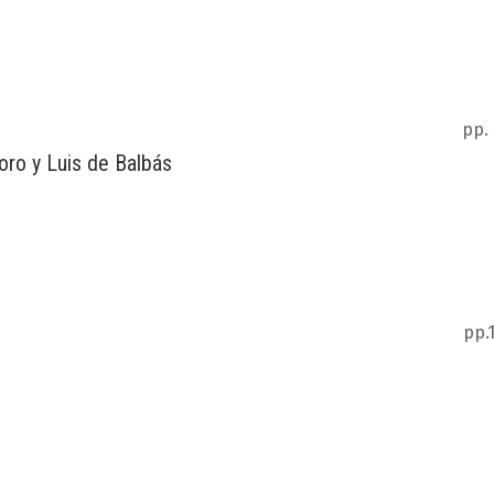
pp.
ro y Luis de Balbás
pp.