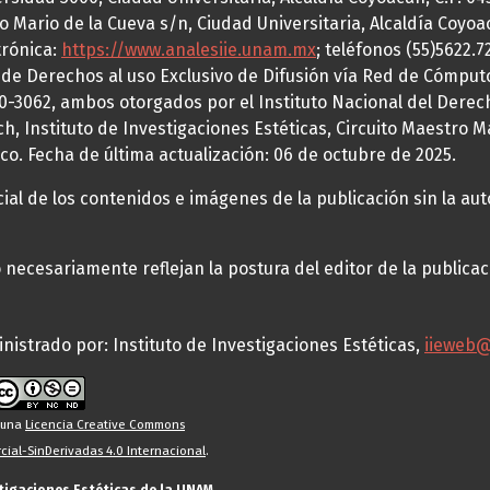
o Mario de la Cueva s/n, Ciudad Universitaria, Alcaldía Coyoa
trónica:
https://www.analesiie.unam.mx
; teléfonos (55)5622.
a de Derechos al uso Exclusivo de Difusión vía Red de Cómp
70-3062, ambos otorgados por el Instituto Nacional del Derec
h, Instituto de Investigaciones Estéticas, Circuito Maestro M
co. Fecha de última actualización: 06 de octubre de 2025.
al de los contenidos e imágenes de la publicación sin la auto
necesariamente reflejan la postura del editor de la publica
nistrado por: Instituto de Investigaciones Estéticas,
iieweb
o una
Licencia Creative Commons
ial-SinDerivadas 4.0 Internacional
.
stigaciones Estéticas de la UNAM