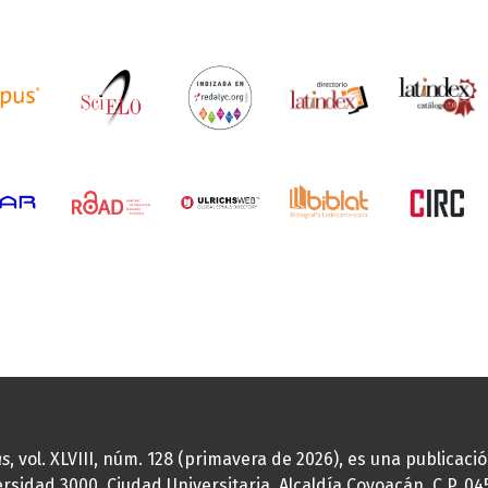
as
, vol. XLVIII, núm. 128 (primavera de 2026), es una publicac
idad 3000, Ciudad Universitaria, Alcaldía Coyoacán, C.P. 0451