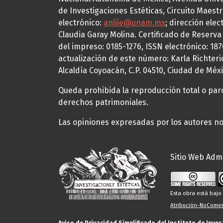
de Investigaciones Estéticas, Circuito Maestr
electrónico:
anliie@unam.mx
; dirección elec
Claudia Garay Molina. Certificado de Reserv
del impreso: 0185-1276, ISSN electrónico: 18
actualización de este número: Karla Richteric
Alcaldía Coyoacán, C.P. 04510, Ciudad de Méxi
Queda prohibida la reproducción total o parci
derechos patrimoniales.
Las opiniones expresadas por los autores no 
Sitio Web Admi
Esta obra está baj
Atribución-NoComerc
Aviso de Privacidad Simplificado del Instituto de Inve