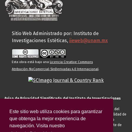
Sitio Web Administrado por: Instituto de
Investigaciones Estéticas,
iieweb@unam.mx
Esta obra está bajo una
Licencia Creative Commons
Atribución-NoComercial-SinDerivadas 4.0 Internacional
.
Aviso de Privacidad Simplificado del Instituto de Investigaciones
Estéticas de la UNAM
El Instituto de Investigaciones Estéticas de la UNAM, es responsable del
Este sitio web utiliza cookies para garantizar
tratamiento de sus datos personales para el registro de usted en calidad de
que obtenga la mejor experiencia de
alumno, docente, personal de la entidad académica, conferencista o
invitado externo (nacional o extranjero), visitante, proveedor o cliente de
navegación. Visita nuestro
servicios universitarios. Para cumplir las finalidades necesarias