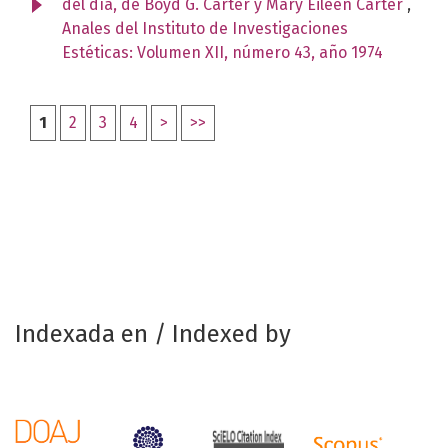
del día, de Boyd G. Carter y Mary Eileen Carter
,
Anales del Instituto de Investigaciones
Estéticas: Volumen XII, número 43, año 1974
1
2
3
4
>
>>
Indexada en / Indexed by