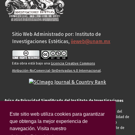
Sitio Web Administrado por: Instituto de
Investigaciones Estéticas,
iieweb@unam.mx
Esta obra está bajo una
Licencia Creative Commons
Atribución-NoComercial-SinDerivadas 4.0 Internacional
.
Aviso de Privacidad Simplificado del Instituto de Investigaciones
Estéticas de la UNAM
El Instituto de Investigaciones Estéticas de la UNAM, es responsable del
Este sitio web utiliza cookies para garantizar
tratamiento de sus datos personales para el registro de usted en calidad de
que obtenga la mejor experiencia de
alumno, docente, personal de la entidad académica, conferencista o
invitado externo (nacional o extranjero), visitante, proveedor o cliente de
navegación. Visita nuestro
servicios universitarios. Para cumplir las finalidades necesarias