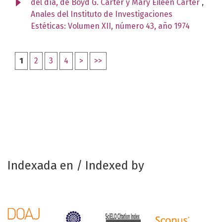
del día, de Boyd G. Carter y Mary Eileen Carter
,
Anales del Instituto de Investigaciones
Estéticas: Volumen XII, número 43, año 1974
1
2
3
4
>
>>
Indexada en / Indexed by