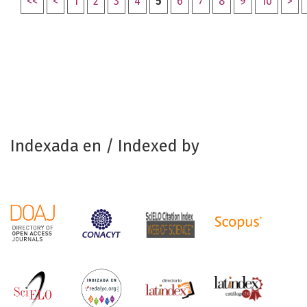
<<
<
1
2
3
4
5
6
7
8
9
10
>
Indexada en / Indexed by