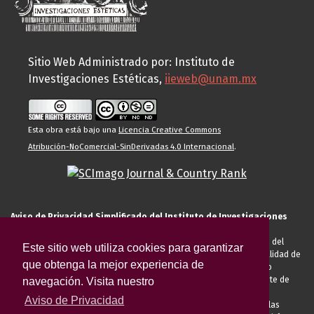
Sitio Web Administrado por: Instituto de
Investigaciones Estéticas,
iieweb@unam.mx
Esta obra está bajo una
Licencia Creative Commons
Atribución-NoComercial-SinDerivadas 4.0 Internacional
.
Aviso de Privacidad Simplificado del Instituto de Investigaciones
Estéticas de la UNAM
El Instituto de Investigaciones Estéticas de la UNAM, es responsable del
Este sitio web utiliza cookies para garantizar
tratamiento de sus datos personales para el registro de usted en calidad de
que obtenga la mejor experiencia de
alumno, docente, personal de la entidad académica, conferencista o
invitado externo (nacional o extranjero), visitante, proveedor o cliente de
navegación. Visita nuestro
servicios universitarios. Para cumplir las finalidades necesarias
Aviso de Privacidad
anteriormente descritas u otras aquellas exigidas legalmente o por las