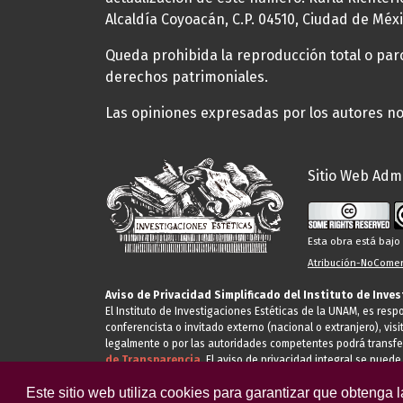
Alcaldía Coyoacán, C.P. 04510, Ciudad de Méxi
Queda prohibida la reproducción total o parci
derechos patrimoniales.
Las opiniones expresadas por los autores no 
Sitio Web Admi
Esta obra está baj
Atribución-NoComerc
Aviso de Privacidad Simplificado del Instituto de Inve
El Instituto de Investigaciones Estéticas de la UNAM, es res
conferencista o invitado externo (nacional o extranjero), visi
legalmente o por las autoridades competentes podrá transfe
de Transparencia.
El aviso de privacidad integral se puede
Este sitio web utiliza cookies para garantizar que obtenga 