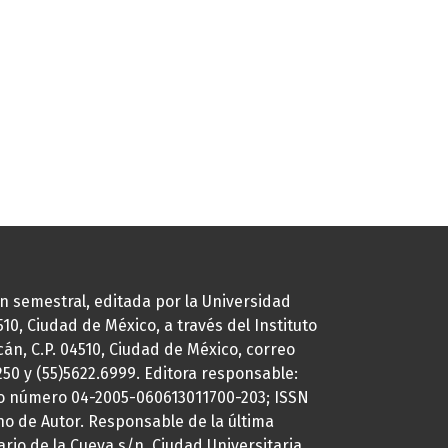
ión semestral, editada por la Universidad
0, Ciudad de México, a través del Instituto
cán, C.P. 04510, Ciudad de México, correo
7250 y (55)5622.6999. Editora responsable:
uto número 04-2005-060613011700-203; ISSN
ho de Autor. Responsable de la última
ario de la Cueva s/n, Ciudad Universitaria,