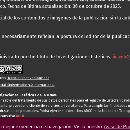
co. Fecha de última actualización: 06 de octubre de 2025.
al de los contenidos e imágenes de la publicación sin la auto
necesariamente reflejan la postura del editor de la publica
nistrado por: Instituto de Investigaciones Estéticas,
iieweb
o una
Licencia Creative Commons
ial-SinDerivadas 4.0 Internacional
.
stigaciones Estéticas de la UNAM
ponsable del tratamiento de sus datos personales para el registro de usted en cal
tante, proveedor o cliente de servicios universitarios. Para cumplir las finalidade
rir sus datos personales. Podrá ejercer sus derechos ARCO en la Unidad de Transp
 consultar
AQUÍ
la mejor experiencia de navegación. Visita nuestro
Aviso de Pri