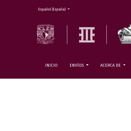
Cambiar el idioma. El actual es:
Español (España)
INICIO
ENVÍOS
ACERCA DE