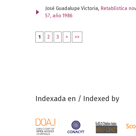
José Guadalupe Victoria,
Retablística no
57, año 1986
1
2
3
>
>>
Indexada en / Indexed by