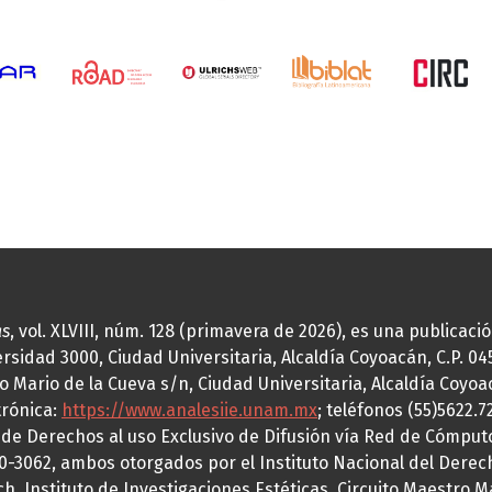
as
, vol. XLVIII, núm. 128 (primavera de 2026), es una publicac
idad 3000, Ciudad Universitaria, Alcaldía Coyoacán, C.P. 0451
o Mario de la Cueva s/n, Ciudad Universitaria, Alcaldía Coyoa
trónica:
https://www.analesiie.unam.mx
; teléfonos (55)5622.
a de Derechos al uso Exclusivo de Difusión vía Red de Cómp
70-3062, ambos otorgados por el Instituto Nacional del Derec
h, Instituto de Investigaciones Estéticas, Circuito Maestro M