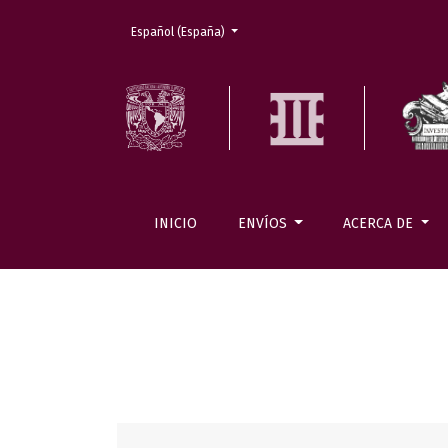
Cambiar el idioma. El actual es:
Español (España)
INICIO
ENVÍOS
ACERCA DE