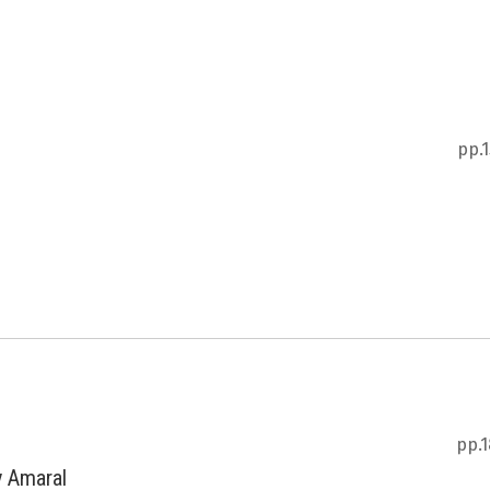
pp.
pp.1
y Amaral