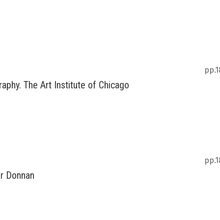
pp.1
raphy. The Art Institute of Chicago
pp.1
er Donnan