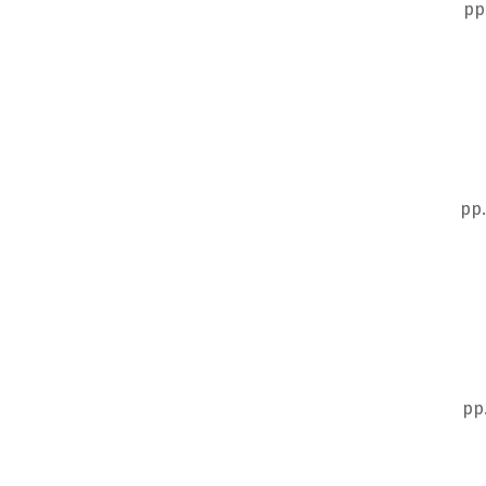
pp
pp.
pp