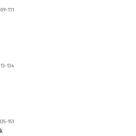
109-111
113-134
135-151
ck