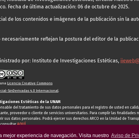
co. Fecha de última actualización: 06 de octubre de 2025.
al de los contenidos e imágenes de la publicación sin la auto
necesariamente reflejan la postura del editor de la publica
nistrado por: Instituto de Investigaciones Estéticas,
iieweb
o una
Licencia Creative Commons
ial-SinDerivadas 4.0 Internacional
.
stigaciones Estéticas de la UNAM
ponsable del tratamiento de sus datos personales para el registro de usted en cal
tante, proveedor o cliente de servicios universitarios. Para cumplir las finalidade
rir sus datos personales. Podrá ejercer sus derechos ARCO en la Unidad de Transp
 consultar
AQUÍ
la mejor experiencia de navegación. Visita nuestro
Aviso de Pri