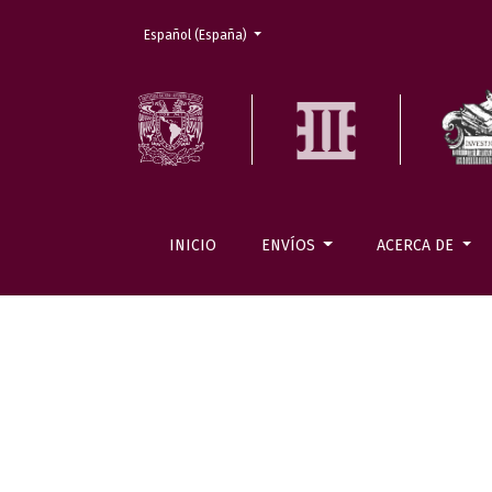
Cambiar el idioma. El actual es:
Español (España)
INICIO
ENVÍOS
ACERCA DE