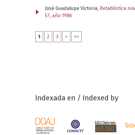
José Guadalupe Victoria,
Retablística no
57, año 1986
1
2
3
>
>>
Indexada en / Indexed by