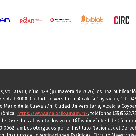
as
, vol. XLVIII, núm. 128 (primavera de 2026), es una publicac
idad 3000, Ciudad Universitaria, Alcaldía Coyoacán, C.P. 0451
o Mario de la Cueva s/n, Ciudad Universitaria, Alcaldía Coyoa
trónica:
https://www.analesiie.unam.mx
; teléfonos (55)5622.
a de Derechos al uso Exclusivo de Difusión vía Red de Cómp
70-3062, ambos otorgados por el Instituto Nacional del Derec
h, Instituto de Investigaciones Estéticas, Circuito Maestro M