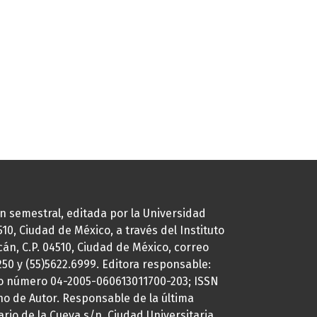
ión semestral, editada por la Universidad
0, Ciudad de México, a través del Instituto
cán, C.P. 04510, Ciudad de México, correo
7250 y (55)5622.6999. Editora responsable:
uto número 04-2005-060613011700-203; ISSN
ho de Autor. Responsable de la última
ario de la Cueva s/n, Ciudad Universitaria,