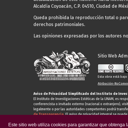
Alcaldía Coyoacán, C.P. 04510, Ciudad de Méxi
Queda prohibida la reproducción total o parci
derechos patrimoniales.
Las opiniones expresadas por los autores no 
Sitio Web Admi
Esta obra está baj
Atribución-NoComerc
Aviso de Privacidad Simplificado del Instituto de Inve
El Instituto de Investigaciones Estéticas de la UNAM, es res
conferencista o invitado externo (nacional o extranjero), visi
legalmente o por las autoridades competentes podrá transfe
de Transparencia.
El aviso de privacidad integral se puede
Este sitio web utiliza cookies para garantizar que obtenga 