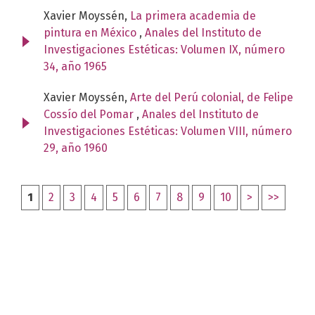
Xavier Moyssén,
La primera academia de
pintura en México
,
Anales del Instituto de
Investigaciones Estéticas: Volumen IX, número
34, año 1965
Xavier Moyssén,
Arte del Perú colonial, de Felipe
Cossío del Pomar
,
Anales del Instituto de
Investigaciones Estéticas: Volumen VIII, número
29, año 1960
1
2
3
4
5
6
7
8
9
10
>
>>