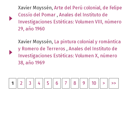
Xavier Moyssén,
Arte del Perú colonial, de Felipe
Cossío del Pomar
,
Anales del Instituto de
Investigaciones Estéticas: Volumen VIII, número
29, año 1960
Xavier Moyssén,
La pintura colonial y romántica
y Romero de Terreros
,
Anales del Instituto de
Investigaciones Estéticas: Volumen X, número
38, año 1969
1
2
3
4
5
6
7
8
9
10
>
>>