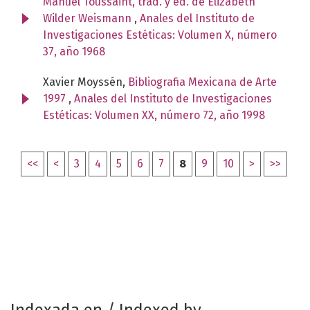
Manuel Toussaint, trad. y ed. de Elizabeth
Wilder Weismann
,
Anales del Instituto de
Investigaciones Estéticas: Volumen X, número
37, año 1968
Xavier Moyssén,
Bibliografia Mexicana de Arte
1997
,
Anales del Instituto de Investigaciones
Estéticas: Volumen XX, número 72, año 1998
<<
<
3
4
5
6
7
8
9
10
>
>>
Indexada en / Indexed by