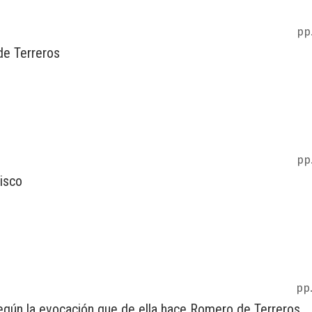
pp
de Terreros
pp
cisco
pp.
egún la evocación que de ella hace Romero de Terreros