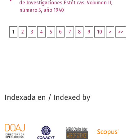
de Investigaciones Estéticas: Volumen II,
número 5, año 1940
1
2
3
4
5
6
7
8
9
10
>
>>
Indexada en / Indexed by