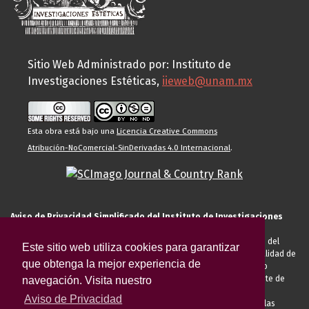
Sitio Web Administrado por: Instituto de
Investigaciones Estéticas,
iieweb@unam.mx
Esta obra está bajo una
Licencia Creative Commons
Atribución-NoComercial-SinDerivadas 4.0 Internacional
.
Aviso de Privacidad Simplificado del Instituto de Investigaciones
Estéticas de la UNAM
El Instituto de Investigaciones Estéticas de la UNAM, es responsable del
Este sitio web utiliza cookies para garantizar
tratamiento de sus datos personales para el registro de usted en calidad de
que obtenga la mejor experiencia de
alumno, docente, personal de la entidad académica, conferencista o
invitado externo (nacional o extranjero), visitante, proveedor o cliente de
navegación. Visita nuestro
servicios universitarios. Para cumplir las finalidades necesarias
Aviso de Privacidad
anteriormente descritas u otras aquellas exigidas legalmente o por las