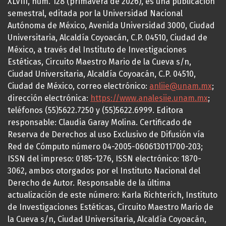
XLVIII, núm. 128 (primavera de 2026), es una publicación
semestral, editada por la Universidad Nacional
Autónoma de México, Avenida Universidad 3000, Ciudad
Universitaria, Alcaldía Coyoacán, C.P. 04510, Ciudad de
México, a través del Instituto de Investigaciones
Estéticas, Circuito Maestro Mario de la Cueva s/n,
Ciudad Universitaria, Alcaldía Coyoacán, C.P. 04510,
Ciudad de México, correo electrónico:
anliie@unam.mx
;
dirección electrónica:
https://www.analesiie.unam.mx
;
teléfonos (55)5622.7250 y (55)5622.6999. Editora
responsable: Claudia Garay Molina. Certificado de
Reserva de Derechos al uso Exclusivo de Difusión vía
Red de Cómputo número 04-2005-060613011700-203;
ISSN del impreso: 0185-1276, ISSN electrónico: 1870-
3062, ambos otorgados por el Instituto Nacional del
Derecho de Autor. Responsable de la última
actualización de este número: Karla Richterich, Instituto
de Investigaciones Estéticas, Circuito Maestro Mario de
la Cueva s/n, Ciudad Universitaria, Alcaldía Coyoacán,