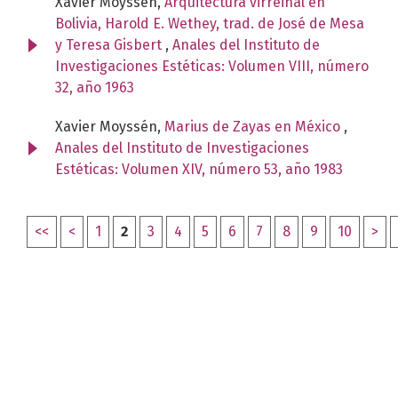
Xavier Moyssén,
Arquitectura virreinal en
Bolivia, Harold E. Wethey, trad. de José de Mesa
y Teresa Gisbert
,
Anales del Instituto de
Investigaciones Estéticas: Volumen VIII, número
32, año 1963
Xavier Moyssén,
Marius de Zayas en México
,
Anales del Instituto de Investigaciones
Estéticas: Volumen XIV, número 53, año 1983
<<
<
1
2
3
4
5
6
7
8
9
10
>