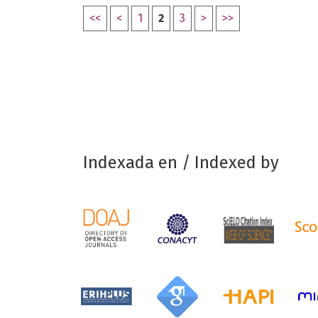
<<
<
1
2
3
>
>>
Indexada en / Indexed by