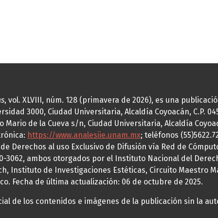
as
, vol. XLVIII, núm. 128 (primavera de 2026), es una publicac
idad 3000, Ciudad Universitaria, Alcaldía Coyoacán, C.P. 0451
o Mario de la Cueva s/n, Ciudad Universitaria, Alcaldía Coyoa
trónica:
https://www.analesiie.unam.mx
; teléfonos (55)5622.
a de Derechos al uso Exclusivo de Difusión vía Red de Cómp
70-3062, ambos otorgados por el Instituto Nacional del Derec
h, Instituto de Investigaciones Estéticas, Circuito Maestro M
co. Fecha de última actualización: 06 de octubre de 2025.
al de los contenidos e imágenes de la publicación sin la auto