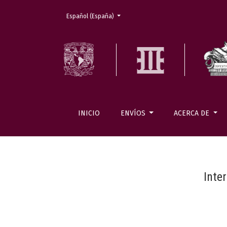
Cambiar el idioma. El actual es:
Español (España)
INICIO
ENVÍOS
ACERCA DE
Inte