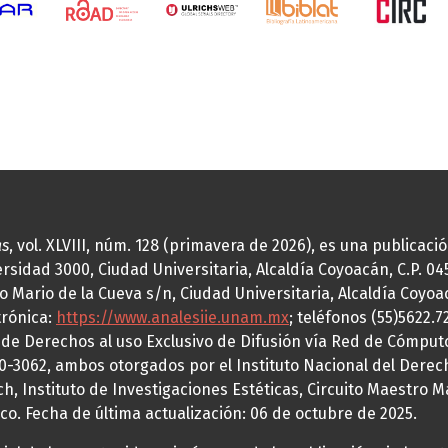
as
, vol. XLVIII, núm. 128 (primavera de 2026), es una publicac
idad 3000, Ciudad Universitaria, Alcaldía Coyoacán, C.P. 0451
o Mario de la Cueva s/n, Ciudad Universitaria, Alcaldía Coyoa
trónica:
https://www.analesiie.unam.mx
; teléfonos (55)5622.
a de Derechos al uso Exclusivo de Difusión vía Red de Cómp
70-3062, ambos otorgados por el Instituto Nacional del Derec
h, Instituto de Investigaciones Estéticas, Circuito Maestro M
co. Fecha de última actualización: 06 de octubre de 2025.