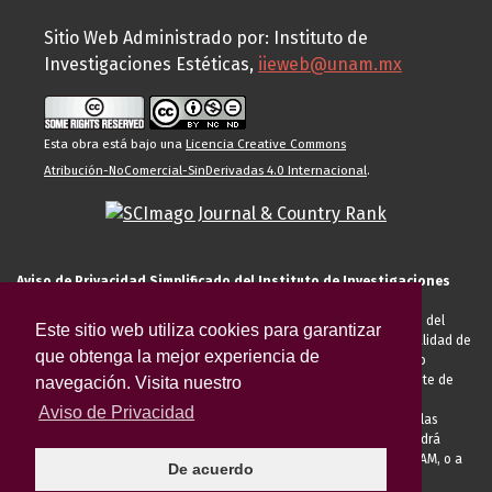
Sitio Web Administrado por: Instituto de
Investigaciones Estéticas,
iieweb@unam.mx
Esta obra está bajo una
Licencia Creative Commons
Atribución-NoComercial-SinDerivadas 4.0 Internacional
.
Aviso de Privacidad Simplificado del Instituto de Investigaciones
Estéticas de la UNAM
El Instituto de Investigaciones Estéticas de la UNAM, es responsable del
Este sitio web utiliza cookies para garantizar
tratamiento de sus datos personales para el registro de usted en calidad de
que obtenga la mejor experiencia de
alumno, docente, personal de la entidad académica, conferencista o
invitado externo (nacional o extranjero), visitante, proveedor o cliente de
navegación. Visita nuestro
servicios universitarios. Para cumplir las finalidades necesarias
Aviso de Privacidad
anteriormente descritas u otras aquellas exigidas legalmente o por las
autoridades competentes podrá transferir sus datos personales. Podrá
ejercer sus derechos ARCO en la Unidad de Transparencia de la UNAM, o a
De acuerdo
través de la
Plataforma Nacional de Transparencia.
El aviso de