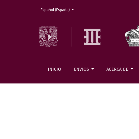
Cambiar el idioma. El actual es:
Español (España)
INICIO
ENVÍOS
ACERCA DE