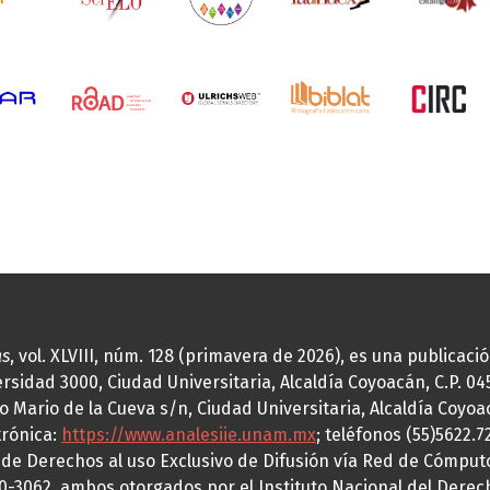
as
, vol. XLVIII, núm. 128 (primavera de 2026), es una publicac
idad 3000, Ciudad Universitaria, Alcaldía Coyoacán, C.P. 0451
o Mario de la Cueva s/n, Ciudad Universitaria, Alcaldía Coyoa
trónica:
https://www.analesiie.unam.mx
; teléfonos (55)5622.
a de Derechos al uso Exclusivo de Difusión vía Red de Cómp
70-3062, ambos otorgados por el Instituto Nacional del Derec