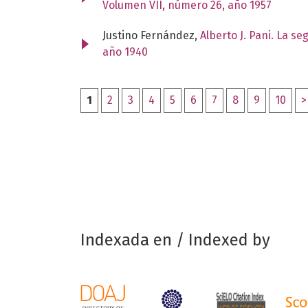
Volumen VII, número 26, año 1957
Justino Fernández,
Alberto J. Pani. La s
año 1940
1
2
3
4
5
6
7
8
9
10
>
Indexada en / Indexed by