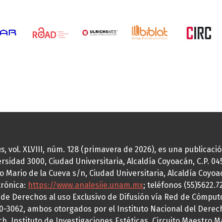
as
, vol. XLVIII, núm. 128 (primavera de 2026), es una publicac
idad 3000, Ciudad Universitaria, Alcaldía Coyoacán, C.P. 0451
o Mario de la Cueva s/n, Ciudad Universitaria, Alcaldía Coyoa
trónica:
https://www.analesiie.unam.mx
; teléfonos (55)5622.
a de Derechos al uso Exclusivo de Difusión vía Red de Cómp
70-3062, ambos otorgados por el Instituto Nacional del Derec
h, Instituto de Investigaciones Estéticas, Circuito Maestro M