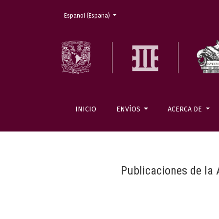
Cambiar el idioma. El actual es:
Español (España)
INICIO
ENVÍOS
ACERCA DE
Publicaciones de la