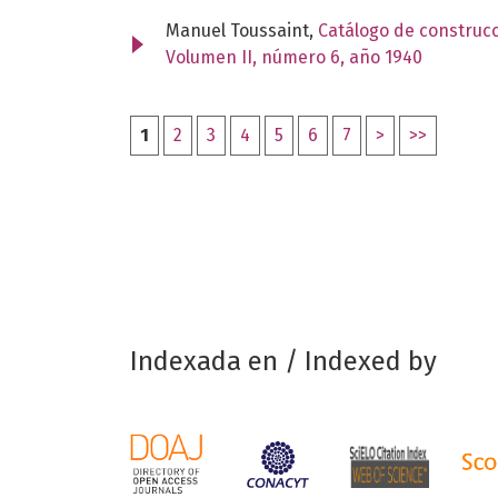
Manuel Toussaint,
Catálogo de construcc
Volumen II, número 6, año 1940
1
2
3
4
5
6
7
>
>>
Indexada en / Indexed by