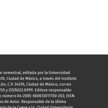
ión semestral, editada por la Universidad
0, Ciudad de México, a través del Instituto
cán, C.P. 04510, Ciudad de México, correo
7250 y (55)5622.6999. Editora responsable:
uto número 04-2005-060613011700-203; ISSN
ho de Autor. Responsable de la última
ario de la Cueva s/n, Ciudad Universitaria,