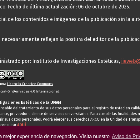
co. Fecha de última actualización: 06 de octubre de 2025.
al de los contenidos e imágenes de la publicación sin la auto
necesariamente reflejan la postura del editor de la publica
nistrado por: Instituto de Investigaciones Estéticas,
iieweb
o una
Licencia Creative Commons
ial-SinDerivadas 4.0 Internacional
.
stigaciones Estéticas de la UNAM
ponsable del tratamiento de sus datos personales para el registro de usted en cal
tante, proveedor o cliente de servicios universitarios. Para cumplir las finalidade
rir sus datos personales. Podrá ejercer sus derechos ARCO en la Unidad de Transp
 consultar
AQUÍ
la mejor experiencia de navegación. Visita nuestro
Aviso de Pri