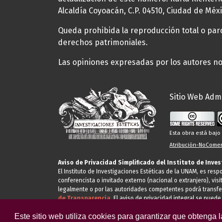
Alcaldía Coyoacán, C.P. 04510, Ciudad de Méxi
Queda prohibida la reproducción total o parci
derechos patrimoniales.
Las opiniones expresadas por los autores no 
Sitio Web Admi
Esta obra está baj
Atribución-NoComerc
Aviso de Privacidad Simplificado del Instituto de Inve
El Instituto de Investigaciones Estéticas de la UNAM, es res
conferencista o invitado externo (nacional o extranjero), visi
legalmente o por las autoridades competentes podrá transfe
de Transparencia.
El aviso de privacidad integral se puede
Este sitio web utiliza cookies para garantizar que obtenga 