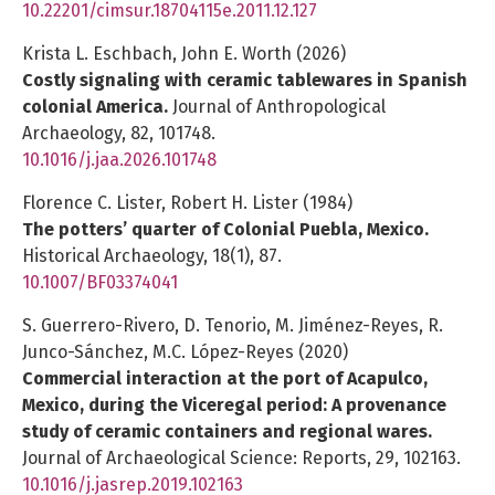
10.22201/cimsur.18704115e.2011.12.127
Krista L. Eschbach, John E. Worth (2026)
Costly signaling with ceramic tablewares in Spanish
colonial America.
Journal of Anthropological
Archaeology,
82
,
101748.
10.1016/j.jaa.2026.101748
Florence C. Lister, Robert H. Lister (1984)
The potters’ quarter of Colonial Puebla, Mexico.
Historical Archaeology,
18
(1),
87.
10.1007/BF03374041
S. Guerrero-Rivero, D. Tenorio, M. Jiménez-Reyes, R.
Junco-Sánchez, M.C. López-Reyes (2020)
Commercial interaction at the port of Acapulco,
Mexico, during the Viceregal period: A provenance
study of ceramic containers and regional wares.
Journal of Archaeological Science: Reports,
29
,
102163.
10.1016/j.jasrep.2019.102163