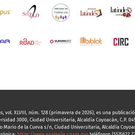
as
, vol. XLVIII, núm. 128 (primavera de 2026), es una publicac
idad 3000, Ciudad Universitaria, Alcaldía Coyoacán, C.P. 0451
o Mario de la Cueva s/n, Ciudad Universitaria, Alcaldía Coyoa
trónica:
https://www.analesiie.unam.mx
; teléfonos (55)5622.