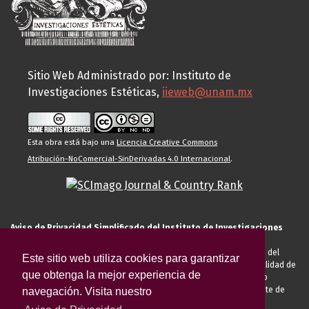
Sitio Web Administrado por: Instituto de
Investigaciones Estéticas,
iieweb@unam.mx
Esta obra está bajo una
Licencia Creative Commons
Atribución-NoComercial-SinDerivadas 4.0 Internacional
.
Aviso de Privacidad Simplificado del Instituto de Investigaciones
Estéticas de la UNAM
El Instituto de Investigaciones Estéticas de la UNAM, es responsable del
Este sitio web utiliza cookies para garantizar
tratamiento de sus datos personales para el registro de usted en calidad de
que obtenga la mejor experiencia de
alumno, docente, personal de la entidad académica, conferencista o
invitado externo (nacional o extranjero), visitante, proveedor o cliente de
navegación. Visita nuestro
servicios universitarios. Para cumplir las finalidades necesarias