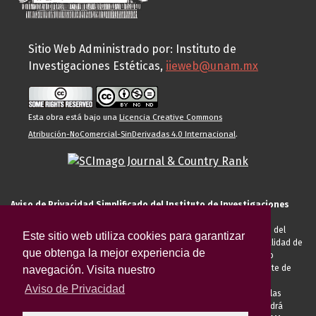
Sitio Web Administrado por: Instituto de
Investigaciones Estéticas,
iieweb@unam.mx
Esta obra está bajo una
Licencia Creative Commons
Atribución-NoComercial-SinDerivadas 4.0 Internacional
.
Aviso de Privacidad Simplificado del Instituto de Investigaciones
Estéticas de la UNAM
El Instituto de Investigaciones Estéticas de la UNAM, es responsable del
Este sitio web utiliza cookies para garantizar
tratamiento de sus datos personales para el registro de usted en calidad de
que obtenga la mejor experiencia de
alumno, docente, personal de la entidad académica, conferencista o
invitado externo (nacional o extranjero), visitante, proveedor o cliente de
navegación. Visita nuestro
servicios universitarios. Para cumplir las finalidades necesarias
Aviso de Privacidad
anteriormente descritas u otras aquellas exigidas legalmente o por las
autoridades competentes podrá transferir sus datos personales. Podrá