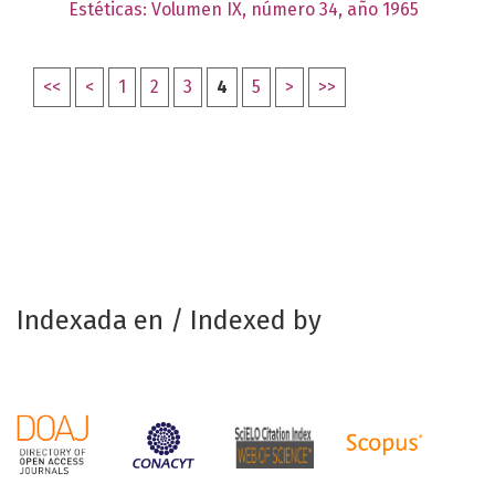
Estéticas: Volumen IX, número 34, año 1965
<<
<
1
2
3
4
5
>
>>
Indexada en / Indexed by