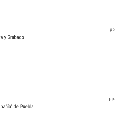
pp
ra y Grabado
pp.
mpañía" de Puebla