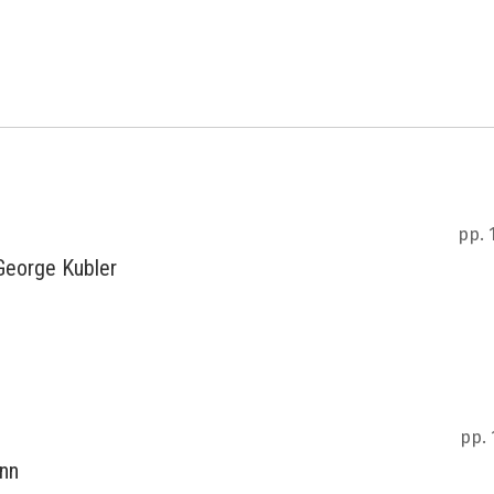
pp. 
 George Kubler
pp. 
ann