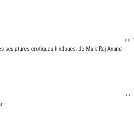
pp. 
es sculptures erotiques hindoues, de Mulk Raj Anand
pp. 
o