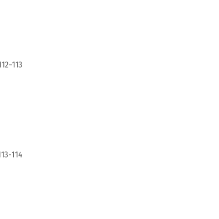
112-113
113-114