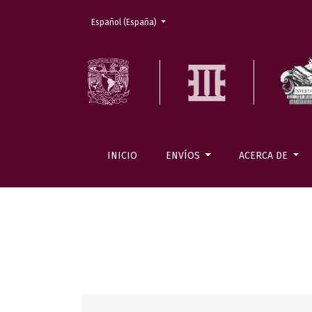
Cambiar el idioma. El actual es:
Español (España)
INICIO
ENVÍOS
ACERCA DE