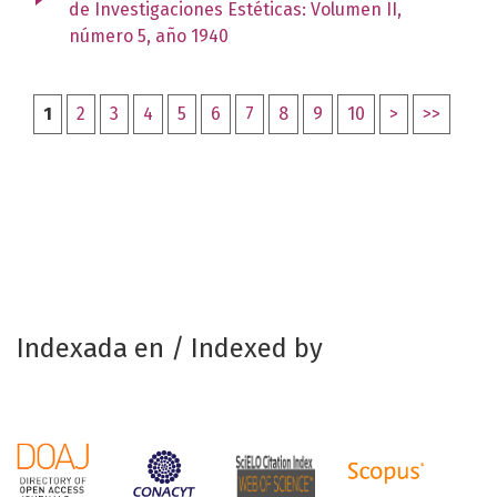
de Investigaciones Estéticas: Volumen II,
número 5, año 1940
1
2
3
4
5
6
7
8
9
10
>
>>
Indexada en / Indexed by