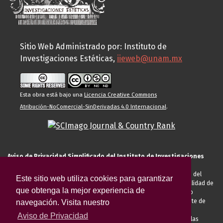
Sitio Web Administrado por: Instituto de
Investigaciones Estéticas,
iieweb@unam.mx
Esta obra está bajo una
Licencia Creative Commons
Atribución-NoComercial-SinDerivadas 4.0 Internacional
.
Aviso de Privacidad Simplificado del Instituto de Investigaciones
Estéticas de la UNAM
El Instituto de Investigaciones Estéticas de la UNAM, es responsable del
Este sitio web utiliza cookies para garantizar
tratamiento de sus datos personales para el registro de usted en calidad de
que obtenga la mejor experiencia de
alumno, docente, personal de la entidad académica, conferencista o
invitado externo (nacional o extranjero), visitante, proveedor o cliente de
navegación. Visita nuestro
servicios universitarios. Para cumplir las finalidades necesarias
Aviso de Privacidad
anteriormente descritas u otras aquellas exigidas legalmente o por las