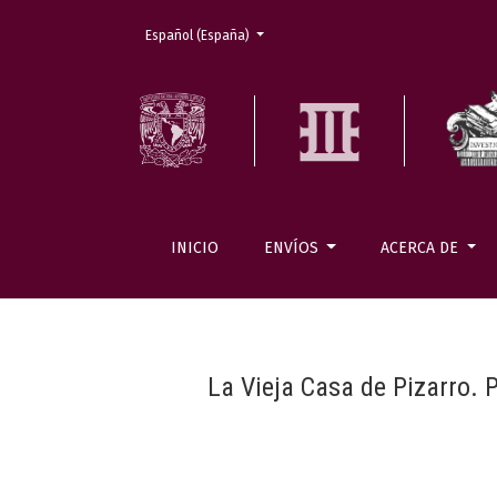
Cambiar el idioma. El actual es:
Español (España)
INICIO
ENVÍOS
ACERCA DE
La Vieja Casa de Pizarro. 