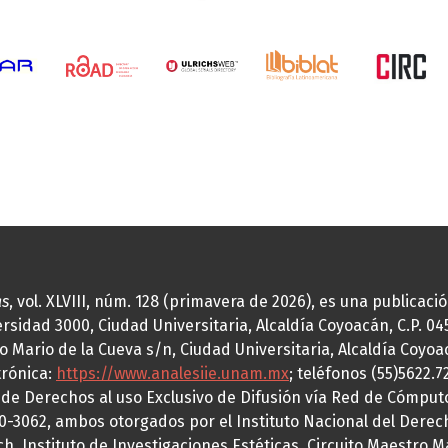
as
, vol. XLVIII, núm. 128 (primavera de 2026), es una publicac
idad 3000, Ciudad Universitaria, Alcaldía Coyoacán, C.P. 0451
o Mario de la Cueva s/n, Ciudad Universitaria, Alcaldía Coyoa
trónica:
https://www.analesiie.unam.mx
; teléfonos (55)5622.
a de Derechos al uso Exclusivo de Difusión vía Red de Cómp
70-3062, ambos otorgados por el Instituto Nacional del Derec
h, Instituto de Investigaciones Estéticas, Circuito Maestro M