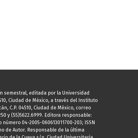
ión semestral, editada por la Universidad
0, Ciudad de México, a través del Instituto
cán, C.P. 04510, Ciudad de México, correo
7250 y (55)5622.6999. Editora responsable:
uto número 04-2005-060613011700-203; ISSN
ho de Autor. Responsable de la última
ario de la Cueva s/n, Ciudad Universitaria,