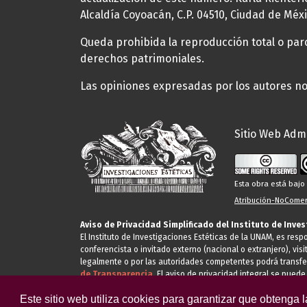
Alcaldía Coyoacán, C.P. 04510, Ciudad de Méxi
Queda prohibida la reproducción total o parci
derechos patrimoniales.
Las opiniones expresadas por los autores no 
Sitio Web Admi
Esta obra está baj
Atribución-NoComerc
Aviso de Privacidad Simplificado del Instituto de Inve
El Instituto de Investigaciones Estéticas de la UNAM, es res
conferencista o invitado externo (nacional o extranjero), visi
legalmente o por las autoridades competentes podrá transfe
de Transparencia.
El aviso de privacidad integral se puede
Este sitio web utiliza cookies para garantizar que obtenga 