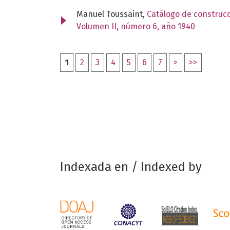
Manuel Toussaint,
Catálogo de construcc
Volumen II, número 6, año 1940
1
2
3
4
5
6
7
>
>>
Indexada en / Indexed by