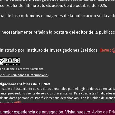
co. Fecha de última actualización: 06 de octubre de 2025.
al de los contenidos e imágenes de la publicación sin la auto
necesariamente reflejan la postura del editor de la publica
nistrado por: Instituto de Investigaciones Estéticas,
iieweb
o una
Licencia Creative Commons
ial-SinDerivadas 4.0 Internacional
.
stigaciones Estéticas de la UNAM
ponsable del tratamiento de sus datos personales para el registro de usted en cal
tante, proveedor o cliente de servicios universitarios. Para cumplir las finalidade
rir sus datos personales. Podrá ejercer sus derechos ARCO en la Unidad de Transp
 consultar
AQUÍ
la mejor experiencia de navegación. Visita nuestro
Aviso de Pri