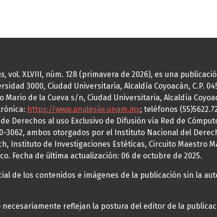
as
, vol. XLVIII, núm. 128 (primavera de 2026), es una publicac
idad 3000, Ciudad Universitaria, Alcaldía Coyoacán, C.P. 0451
o Mario de la Cueva s/n, Ciudad Universitaria, Alcaldía Coyoa
trónica:
https://www.analesiie.unam.mx
; teléfonos (55)5622.
a de Derechos al uso Exclusivo de Difusión vía Red de Cómp
70-3062, ambos otorgados por el Instituto Nacional del Derec
h, Instituto de Investigaciones Estéticas, Circuito Maestro M
co. Fecha de última actualización: 06 de octubre de 2025.
al de los contenidos e imágenes de la publicación sin la auto
necesariamente reflejan la postura del editor de la publica