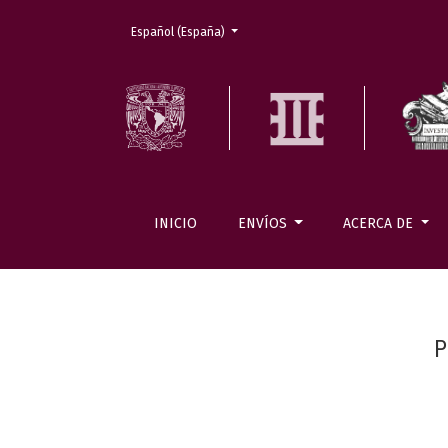
Cambiar el idioma. El actual es:
Español (España)
INICIO
ENVÍOS
ACERCA DE
P