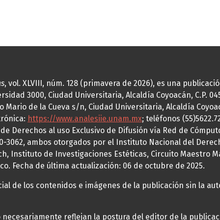
as
, vol. XLVIII, núm. 128 (primavera de 2026), es una publicac
idad 3000, Ciudad Universitaria, Alcaldía Coyoacán, C.P. 0451
o Mario de la Cueva s/n, Ciudad Universitaria, Alcaldía Coyoa
trónica:
https://www.analesiie.unam.mx
; teléfonos (55)5622.
a de Derechos al uso Exclusivo de Difusión vía Red de Cómp
70-3062, ambos otorgados por el Instituto Nacional del Derec
h, Instituto de Investigaciones Estéticas, Circuito Maestro M
co. Fecha de última actualización: 06 de octubre de 2025.
al de los contenidos e imágenes de la publicación sin la auto
necesariamente reflejan la postura del editor de la publica