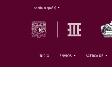
Cambiar el idioma. El actual es:
Español (España)
INICIO
ENVÍOS
ACERCA DE