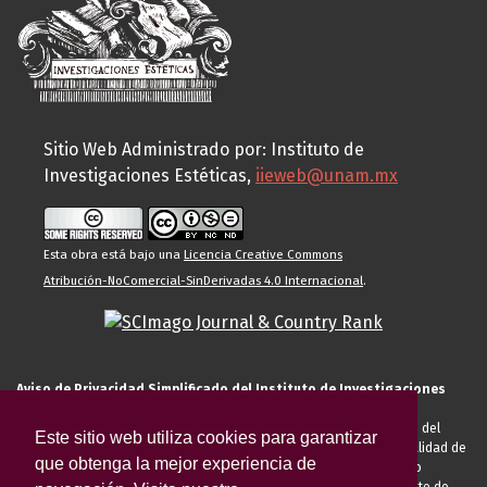
Sitio Web Administrado por: Instituto de
Investigaciones Estéticas,
iieweb@unam.mx
Esta obra está bajo una
Licencia Creative Commons
Atribución-NoComercial-SinDerivadas 4.0 Internacional
.
Aviso de Privacidad Simplificado del Instituto de Investigaciones
Estéticas de la UNAM
El Instituto de Investigaciones Estéticas de la UNAM, es responsable del
Este sitio web utiliza cookies para garantizar
tratamiento de sus datos personales para el registro de usted en calidad de
que obtenga la mejor experiencia de
alumno, docente, personal de la entidad académica, conferencista o