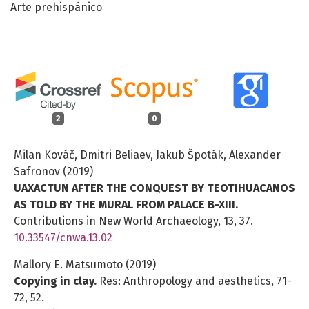
Arte prehispánico
2
0
Milan Kováč, Dmitri Beliaev, Jakub Špoták, Alexander
Safronov (2019)
UAXACTUN AFTER THE CONQUEST BY TEOTIHUACANOS
AS TOLD BY THE MURAL FROM PALACE B-XIII.
Contributions in New World Archaeology,
13
,
37.
10.33547/cnwa.13.02
Mallory E. Matsumoto (2019)
Copying in clay.
Res: Anthropology and aesthetics,
71-
72
,
52.