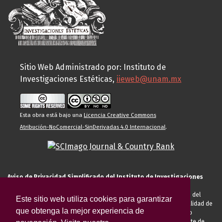
Sitio Web Administrado por: Instituto de
Investigaciones Estéticas,
iieweb@unam.mx
Esta obra está bajo una
Licencia Creative Commons
Atribución-NoComercial-SinDerivadas 4.0 Internacional
.
Aviso de Privacidad Simplificado del Instituto de Investigaciones
Estéticas de la UNAM
El Instituto de Investigaciones Estéticas de la UNAM, es responsable del
Este sitio web utiliza cookies para garantizar
tratamiento de sus datos personales para el registro de usted en calidad de
que obtenga la mejor experiencia de
alumno, docente, personal de la entidad académica, conferencista o
invitado externo (nacional o extranjero), visitante, proveedor o cliente de