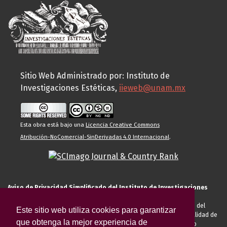
Sitio Web Administrado por: Instituto de
Investigaciones Estéticas,
iieweb@unam.mx
Esta obra está bajo una
Licencia Creative Commons
Atribución-NoComercial-SinDerivadas 4.0 Internacional
.
Aviso de Privacidad Simplificado del Instituto de Investigaciones
Estéticas de la UNAM
El Instituto de Investigaciones Estéticas de la UNAM, es responsable del
Este sitio web utiliza cookies para garantizar
tratamiento de sus datos personales para el registro de usted en calidad de
que obtenga la mejor experiencia de
alumno, docente, personal de la entidad académica, conferencista o