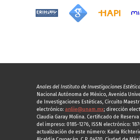
Anales del Instituto de Investigaciones Estétic
Nacional Autónoma de México, Avenida Univers
de Investigaciones Estéticas, Circuito Maestr
electrónico:
anliie@unam.mx
; dirección elec
Claudia Garay Molina. Certificado de Reserv
del impreso: 0185-1276, ISSN electrónico: 18
actualización de este número: Karla Richteric
Alcaldía Coyoacán, C.P. 04510, Ciudad de Méxi