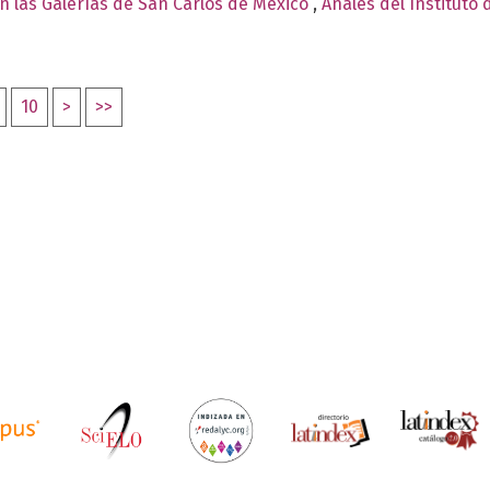
 las Galerías de San Carlos de México
,
Anales del Instituto 
10
>
>>