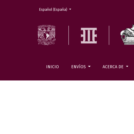
Cambiar el idioma. El actual es:
Español (España)
INICIO
ENVÍOS
ACERCA DE