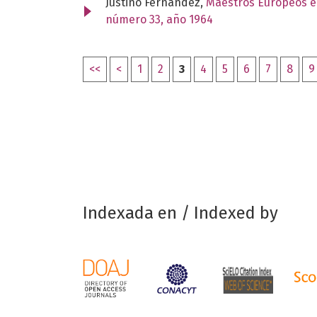
Justino Fernández,
Maestros Europeos en
número 33, año 1964
<<
<
1
2
3
4
5
6
7
8
9
Indexada en / Indexed by