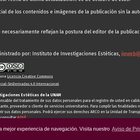
al de los contenidos e imágenes de la publicación sin la auto
necesariamente reflejan la postura del editor de la publica
nistrado por: Instituto de Investigaciones Estéticas,
iieweb
o una
Licencia Creative Commons
ial-SinDerivadas 4.0 Internacional
.
stigaciones Estéticas de la UNAM
ponsable del tratamiento de sus datos personales para el registro de usted en cal
tante, proveedor o cliente de servicios universitarios. Para cumplir las finalidade
rir sus datos personales. Podrá ejercer sus derechos ARCO en la Unidad de Transp
 consultar
AQUÍ
la mejor experiencia de navegación. Visita nuestro
Aviso de Pri