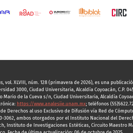
as
, vol. XLVIII, núm. 128 (primavera de 2026), es una publicac
idad 3000, Ciudad Universitaria, Alcaldía Coyoacán, C.P. 0451
o Mario de la Cueva s/n, Ciudad Universitaria, Alcaldía Coyoa
trónica:
https://www.analesiie.unam.mx
; teléfonos (55)5622.
a de Derechos al uso Exclusivo de Difusión vía Red de Cómp
70-3062, ambos otorgados por el Instituto Nacional del Derec
h, Instituto de Investigaciones Estéticas, Circuito Maestro M
co. Fecha de última actualización: 06 de octubre de 2025.