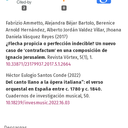
2
0
Fabrizio Ammetto, Alejandra Béjar Bartolo, Berenice
Arnold Hernández, Alberto Jordán Valdez Villar, Jhoana
Daniela Vásquez Reyes (2017)
¿Flecha propicia o perfección indecible? Un nuevo
caso de 'contrafactum' en una composición de
Ignacio Jerusalem.
Revista Vórtex,
5
(1),
1.
10.33871/23179937.2017.5.1.2664
Héctor Eulogio Santos Conde (2022)
Del canto llano a la ópera italiana”: el verso
orquestal en España entre c. 1780 y c. 1840.
Cuadernos de investigación musical,
50.
10.18239/invesmusic.2022.16.03
Descargas