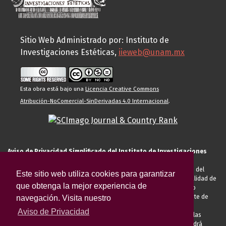
Sitio Web Administrado por: Instituto de
Investigaciones Estéticas,
iieweb@unam.mx
Esta obra está bajo una
Licencia Creative Commons
Atribución-NoComercial-SinDerivadas 4.0 Internacional
.
Aviso de Privacidad Simplificado del Instituto de Investigaciones
Estéticas de la UNAM
El Instituto de Investigaciones Estéticas de la UNAM, es responsable del
Este sitio web utiliza cookies para garantizar
tratamiento de sus datos personales para el registro de usted en calidad de
que obtenga la mejor experiencia de
alumno, docente, personal de la entidad académica, conferencista o
invitado externo (nacional o extranjero), visitante, proveedor o cliente de
navegación. Visita nuestro
servicios universitarios. Para cumplir las finalidades necesarias
Aviso de Privacidad
anteriormente descritas u otras aquellas exigidas legalmente o por las
autoridades competentes podrá transferir sus datos personales. Podrá