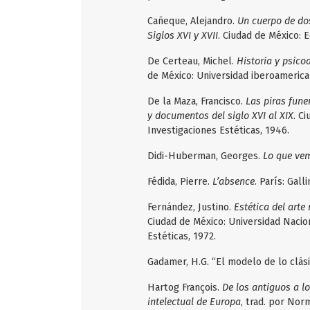
Cañeque, Alejandro.
Un cuerpo de dos
Siglos XVI y XVII
. Ciudad de México: E
De Certeau, Michel.
Historia y psicoa
de México: Universidad iberoamerica
De la Maza, Francisco.
Las piras funer
y documentos del siglo XVI al XIX
. C
Investigaciones Estéticas, 1946.
Didi-Huberman, Georges.
Lo que vem
Fédida, Pierre.
L’absence
. París: Gall
Fernández, Justino.
Estética del arte
Ciudad de México: Universidad Nacio
Estéticas, 1972.
Gadamer, H.G. “El modelo de lo clás
Hartog François.
De los antiguos a l
intelectual de Europa
, trad. por Nor