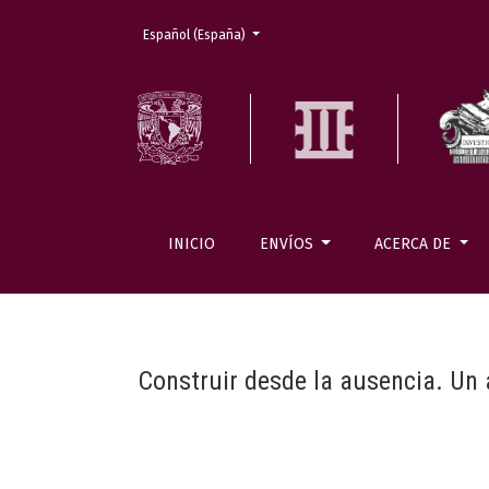
Cambiar el idioma. El actual es:
Español (España)
INICIO
ENVÍOS
ACERCA DE
Construir desde la ausencia. Un 