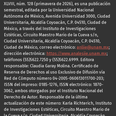
XLVIII, núm. 128 (primavera de 2026), es una publicación
semestral, editada por la Universidad Nacional
Autónoma de México, Avenida Universidad 3000, Ciudad
Universitaria, Alcaldía Coyoacán, C.P. 04510, Ciudad de
México, a través del Instituto de Investigaciones
Estéticas, Circuito Maestro Mario de la Cueva s/n,
Ciudad Universitaria, Alcaldía Coyoacán, C.P. 04510,
Ciudad de México, correo electrónico:
anliie@unam.mx
;
dirección electrónica:
https://www.analesiie.unam.mx
;
teléfonos (55)5622.7250 y (55)5622.6999. Editora
responsable: Claudia Garay Molina. Certificado de
Reserva de Derechos al uso Exclusivo de Difusión vía
Red de Cómputo número 04-2005-060613011700-203;
ISSN del impreso: 0185-1276, ISSN electrónico: 1870-
3062, ambos otorgados por el Instituto Nacional del
Derecho de Autor. Responsable de la última
actualización de este número: Karla Richterich, Instituto
de Investigaciones Estéticas, Circuito Maestro Mario de
la Cueva s/n, Ciudad Universitaria, Alcaldía Coyoacán,