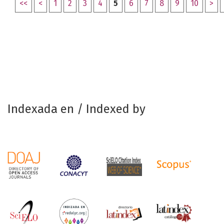
<<
<
1
2
3
4
5
6
7
8
9
10
>
Indexada en / Indexed by