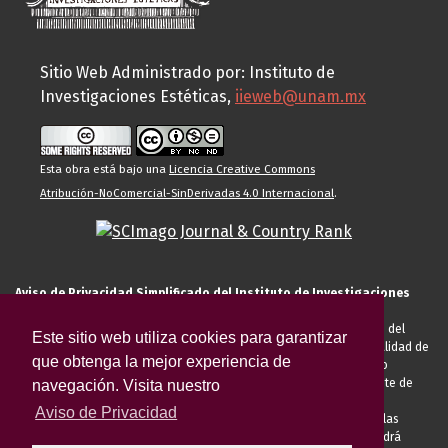
Sitio Web Administrado por: Instituto de
Investigaciones Estéticas,
iieweb@unam.mx
Esta obra está bajo una
Licencia Creative Commons
Atribución-NoComercial-SinDerivadas 4.0 Internacional
.
Aviso de Privacidad Simplificado del Instituto de Investigaciones
Estéticas de la UNAM
El Instituto de Investigaciones Estéticas de la UNAM, es responsable del
Este sitio web utiliza cookies para garantizar
tratamiento de sus datos personales para el registro de usted en calidad de
que obtenga la mejor experiencia de
alumno, docente, personal de la entidad académica, conferencista o
invitado externo (nacional o extranjero), visitante, proveedor o cliente de
navegación. Visita nuestro
servicios universitarios. Para cumplir las finalidades necesarias
Aviso de Privacidad
anteriormente descritas u otras aquellas exigidas legalmente o por las
autoridades competentes podrá transferir sus datos personales. Podrá