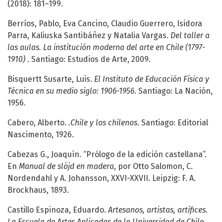
(2018): 181–199.
Berríos, Pablo, Eva Cancino, Claudio Guerrero, Isidora
Parra, Kaliuska Santibáñez y Natalia Vargas.
Del taller a
las aulas. La institución moderna del arte en Chile (1797-
1910)
. Santiago: Estudios de Arte, 2009.
Bisquertt Susarte, Luis.
El Instituto de Educación Física y
Técnica en su medio siglo: 1906-1956
. Santiago: La Nación,
1956.
Cabero, Alberto.
.Chile y los chilenos
. Santiago: Editorial
Nascimento, 1926.
Cabezas G., Joaquín. “Prólogo de la edición castellana”.
En
Manual de slöjd en madera
, por Otto Salomon, C.
Nordendahl y A. Johansson, XXVI-XXVII. Leipzig: F. A.
Brockhaus, 1893.
Castillo Espinoza, Eduardo.
Artesanos, artistas, artífices.
La Escuela de Artes Aplicadas de la Universidad de Chile