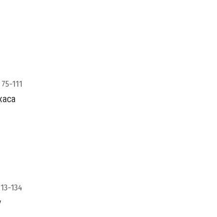
75-111
xaca
113-134
y