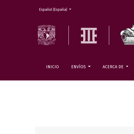
Cambiar el idioma. El actual es:
Español (España)
INICIO
ENVÍOS
ACERCA DE