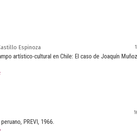
4
astillo Espinoza
1
ampo artístico-cultural en Chile: El caso de Joaquín Muñoz
2
1
 peruano, PREVI, 1966.
4