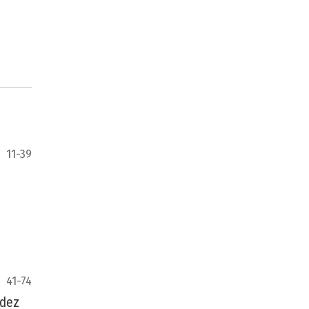
11-39
41-74
ndez