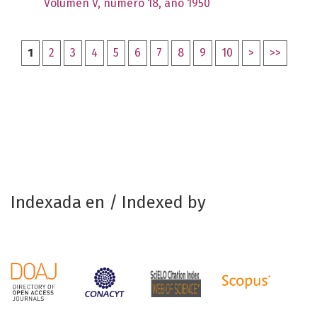
Volumen V, número 18, año 1950
1
2
3
4
5
6
7
8
9
10
>
>>
Indexada en / Indexed by