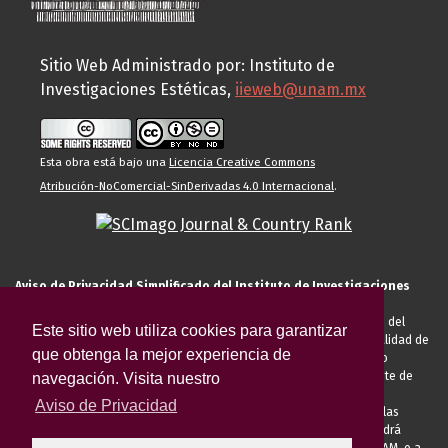
Sitio Web Administrado por: Instituto de
Investigaciones Estéticas,
iieweb@unam.mx
Esta obra está bajo una
Licencia Creative Commons
Atribución-NoComercial-SinDerivadas 4.0 Internacional
.
Aviso de Privacidad Simplificado del Instituto de Investigaciones
Estéticas de la UNAM
El Instituto de Investigaciones Estéticas de la UNAM, es responsable del
Este sitio web utiliza cookies para garantizar
tratamiento de sus datos personales para el registro de usted en calidad de
que obtenga la mejor experiencia de
alumno, docente, personal de la entidad académica, conferencista o
invitado externo (nacional o extranjero), visitante, proveedor o cliente de
navegación. Visita nuestro
servicios universitarios. Para cumplir las finalidades necesarias
Aviso de Privacidad
anteriormente descritas u otras aquellas exigidas legalmente o por las
autoridades competentes podrá transferir sus datos personales. Podrá