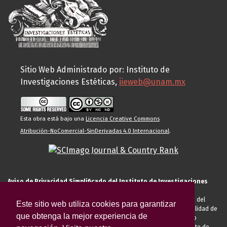
Sitio Web Administrado por: Instituto de
Investigaciones Estéticas,
iieweb@unam.mx
Esta obra está bajo una
Licencia Creative Commons
Atribución-NoComercial-SinDerivadas 4.0 Internacional
.
Aviso de Privacidad Simplificado del Instituto de Investigaciones
Estéticas de la UNAM
El Instituto de Investigaciones Estéticas de la UNAM, es responsable del
Este sitio web utiliza cookies para garantizar
tratamiento de sus datos personales para el registro de usted en calidad de
que obtenga la mejor experiencia de
alumno, docente, personal de la entidad académica, conferencista o