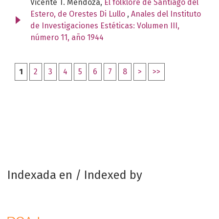
Vicente T. Mendoza,
El folklore de Santiago del
Estero, de Orestes Di Lullo
,
Anales del Instituto
de Investigaciones Estéticas: Volumen III,
número 11, año 1944
1
2
3
4
5
6
7
8
>
>>
Indexada en / Indexed by