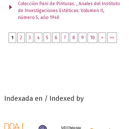
Colección Pani de Pinturas.
,
Anales del Instituto
de Investigaciones Estéticas: Volumen II,
número 5, año 1940
1
2
3
4
5
6
7
8
9
10
>
>>
Indexada en / Indexed by