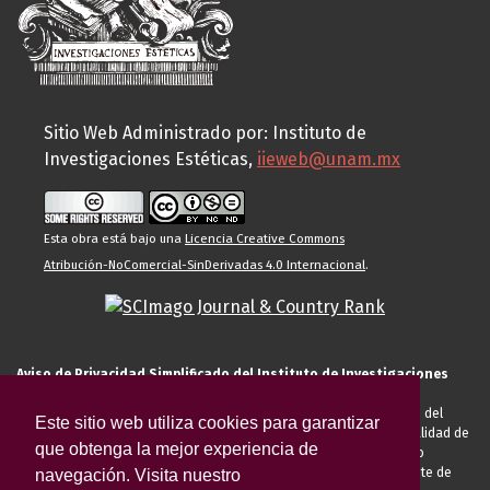
Sitio Web Administrado por: Instituto de
Investigaciones Estéticas,
iieweb@unam.mx
Esta obra está bajo una
Licencia Creative Commons
Atribución-NoComercial-SinDerivadas 4.0 Internacional
.
Aviso de Privacidad Simplificado del Instituto de Investigaciones
Estéticas de la UNAM
El Instituto de Investigaciones Estéticas de la UNAM, es responsable del
Este sitio web utiliza cookies para garantizar
tratamiento de sus datos personales para el registro de usted en calidad de
que obtenga la mejor experiencia de
alumno, docente, personal de la entidad académica, conferencista o
invitado externo (nacional o extranjero), visitante, proveedor o cliente de
navegación. Visita nuestro