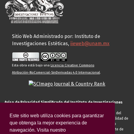
Sitio Web Administrado por: Instituto de
Investigaciones Estéticas,
iieweb@unam.mx
Esta obra está bajo una
Licencia Creative Commons
Atribución-NoComercial-SinDerivadas 4.0 Internacional
.
Aviso de Privacidad Simplificado del Instituto de Investigaciones
Estéticas de la UNAM
El Instituto de Investigaciones Estéticas de la UNAM, es responsable del
Este sitio web utiliza cookies para garantizar
tratamiento de sus datos personales para el registro de usted en calidad de
que obtenga la mejor experiencia de
alumno, docente, personal de la entidad académica, conferencista o
invitado externo (nacional o extranjero), visitante, proveedor o cliente de
navegación. Visita nuestro