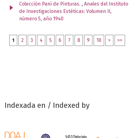
Colección Pani de Pinturas.
,
Anales del Instituto
de Investigaciones Estéticas: Volumen II,
número 5, año 1940
1
2
3
4
5
6
7
8
9
10
>
>>
Indexada en / Indexed by