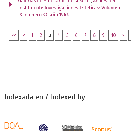
Galerías de San Carlos de México
,
Anales del
Instituto de Investigaciones Estéticas: Volumen
IX, número 33, año 1964
<<
<
1
2
3
4
5
6
7
8
9
10
>
Indexada en / Indexed by