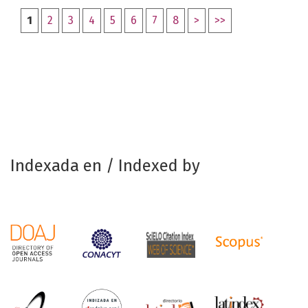
1
2
3
4
5
6
7
8
>
>>
Indexada en / Indexed by