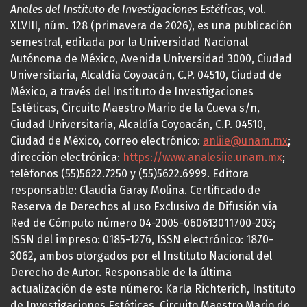
Anales del Instituto de Investigaciones Estéticas
, vol.
XLVIII, núm. 128 (primavera de 2026), es una publicación
semestral, editada por la Universidad Nacional
Autónoma de México, Avenida Universidad 3000, Ciudad
Universitaria, Alcaldía Coyoacán, C.P. 04510, Ciudad de
México, a través del Instituto de Investigaciones
Estéticas, Circuito Maestro Mario de la Cueva s/n,
Ciudad Universitaria, Alcaldía Coyoacán, C.P. 04510,
Ciudad de México, correo electrónico:
anliie@unam.mx
;
dirección electrónica:
https://www.analesiie.unam.mx
;
teléfonos (55)5622.7250 y (55)5622.6999. Editora
responsable: Claudia Garay Molina. Certificado de
Reserva de Derechos al uso Exclusivo de Difusión vía
Red de Cómputo número 04-2005-060613011700-203;
ISSN del impreso: 0185-1276, ISSN electrónico: 1870-
3062, ambos otorgados por el Instituto Nacional del
Derecho de Autor. Responsable de la última
actualización de este número: Karla Richterich, Instituto
de Investigaciones Estéticas, Circuito Maestro Mario de