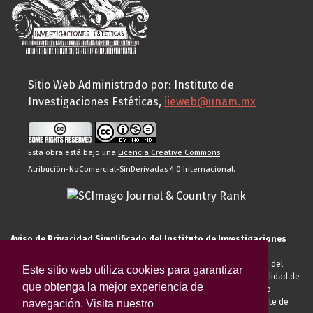
Sitio Web Administrado por: Instituto de
Investigaciones Estéticas,
iieweb@unam.mx
Esta obra está bajo una
Licencia Creative Commons
Atribución-NoComercial-SinDerivadas 4.0 Internacional
.
Aviso de Privacidad Simplificado del Instituto de Investigaciones
Estéticas de la UNAM
El Instituto de Investigaciones Estéticas de la UNAM, es responsable del
Este sitio web utiliza cookies para garantizar
tratamiento de sus datos personales para el registro de usted en calidad de
que obtenga la mejor experiencia de
alumno, docente, personal de la entidad académica, conferencista o
invitado externo (nacional o extranjero), visitante, proveedor o cliente de
navegación. Visita nuestro