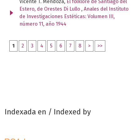
Vicente T. Mendoza,
El folklore de Santiago del
Estero, de Orestes Di Lullo
,
Anales del Instituto
de Investigaciones Estéticas: Volumen III,
número 11, año 1944
1
2
3
4
5
6
7
8
>
>>
Indexada en / Indexed by