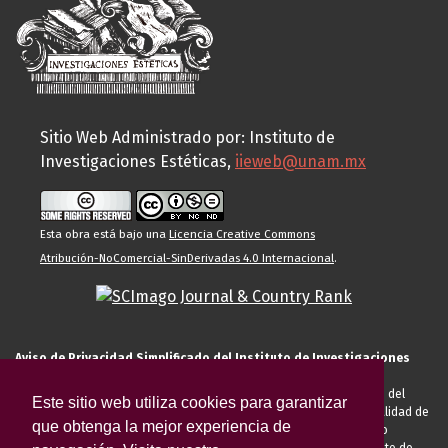
Sitio Web Administrado por: Instituto de
Investigaciones Estéticas,
iieweb@unam.mx
Esta obra está bajo una
Licencia Creative Commons
Atribución-NoComercial-SinDerivadas 4.0 Internacional
.
Aviso de Privacidad Simplificado del Instituto de Investigaciones
Estéticas de la UNAM
El Instituto de Investigaciones Estéticas de la UNAM, es responsable del
Este sitio web utiliza cookies para garantizar
tratamiento de sus datos personales para el registro de usted en calidad de
que obtenga la mejor experiencia de
alumno, docente, personal de la entidad académica, conferencista o