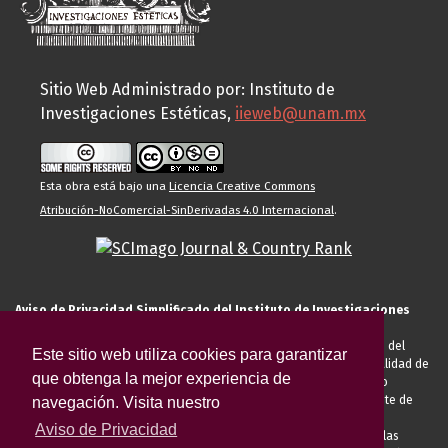
Sitio Web Administrado por: Instituto de
Investigaciones Estéticas,
iieweb@unam.mx
Esta obra está bajo una
Licencia Creative Commons
Atribución-NoComercial-SinDerivadas 4.0 Internacional
.
Aviso de Privacidad Simplificado del Instituto de Investigaciones
Estéticas de la UNAM
El Instituto de Investigaciones Estéticas de la UNAM, es responsable del
Este sitio web utiliza cookies para garantizar
tratamiento de sus datos personales para el registro de usted en calidad de
que obtenga la mejor experiencia de
alumno, docente, personal de la entidad académica, conferencista o
invitado externo (nacional o extranjero), visitante, proveedor o cliente de
navegación. Visita nuestro
servicios universitarios. Para cumplir las finalidades necesarias
Aviso de Privacidad
anteriormente descritas u otras aquellas exigidas legalmente o por las